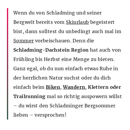
s
t
Wenn du von Schladming und seiner
d
i
Bergwelt bereits vom
Skiurlaub
begeistert
c
h
bist, dann solltest du unbedingt auch mal im
h
i
Sommer
vorbeischauen. Denn die
e
Schladming-Dachstein Region
hat auch von
r
:
Frühling bis Herbst eine Menge zu bieten.
Ganz egal, ob du nun einfach etwas Ruhe in
der herrlichen Natur suchst oder du dich
einfach beim
Biken
,
Wandern
,
Klettern oder
Trailrunning
mal so richtig auspowern willst
– du wirst den Schladminger Bergsommer
lieben – versprochen!