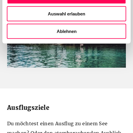
a
u
Auswahl erlauben
s
w
a
Ablehnen
h
l
Ausflugsziele
Du möchtest einen Ausflug zu einem See
machen? Oder den atemberaubenden Ausblick