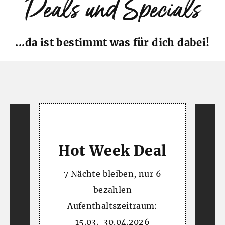
Deals und Specials
...da ist bestimmt was für dich dabei!
Hot Week Deal
&
7 Nächte bleiben, nur 6
bezahlen
K
Aufenthaltszeitraum:
15.03.-30.04.2026