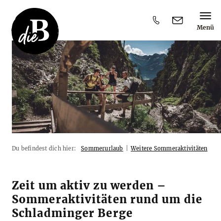
Menü
D
Du befindest dich hier:
Sommerurlaub
|
Weitere Sommeraktivitäten
u
b
e
f
Zeit um aktiv zu werden –
i
Sommeraktivitäten rund um die
n
d
Schladminger Berge
e