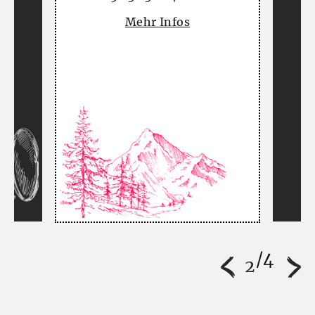
Mehr Infos
:
l
2