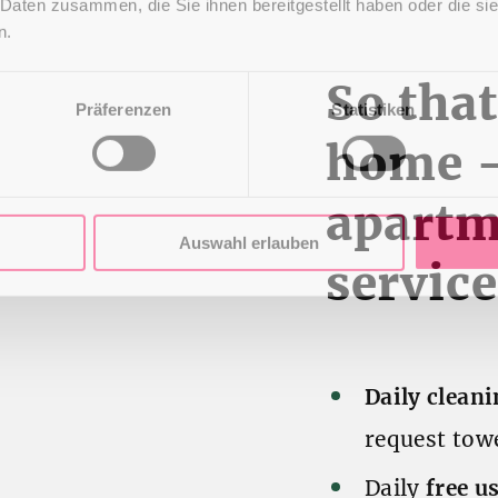
 Daten zusammen, die Sie ihnen bereitgestellt haben oder die s
n.
So that
Präferenzen
Statistiken
home -
apartm
Auswahl erlauben
servic
Daily cleani
request tow
Daily
free u