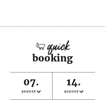
quick
booking
07
.
14
.
AUGUST
AUGUST