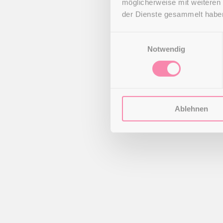
möglicherweise mit weiteren
der Dienste gesammelt habe
E
Notwendig
i
n
w
i
l
Ablehnen
l
i
g
u
n
g
s
a
u
s