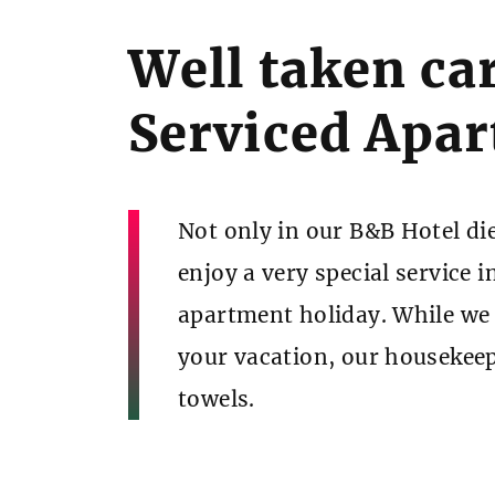
e
:
Well taken car
Serviced Apa
Not only in our B&B Hotel die
enjoy a very special service 
apartment holiday. While we 
your vacation, our housekeepi
towels.