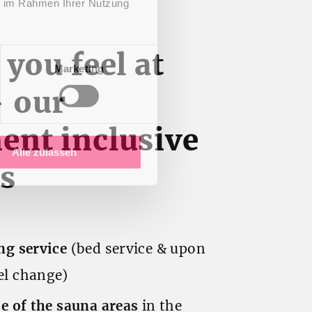
ie im Rahmen Ihrer Nutzung
 you feel at
Marketing
 our
ent inclusive
Alle zulassen
es
ng service
(bed service & upon
el change)
se of the sauna areas
in the