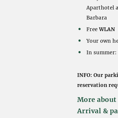
Aparthotel a
Barbara
Free
WLAN
Your own h
In summer
INFO: Our parki
reservation req
More about 
Arrival & p