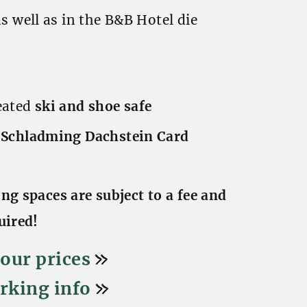
s well as in the B&B Hotel die
eated
ski and shoe safe
:
Schladming Dachstein Card
ng spaces are subject to a fee and
uired!
our prices
arking info