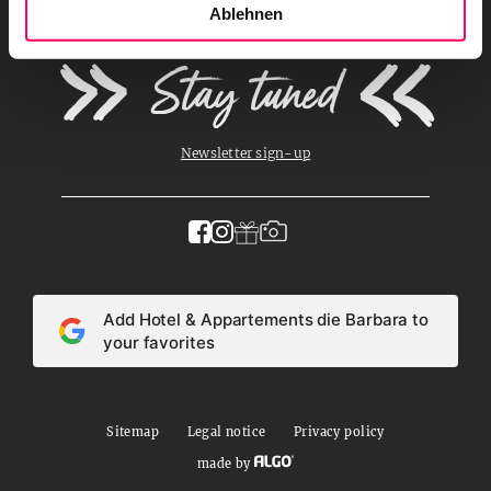
a
Ablehnen
h
l
Stay tuned
Newsletter sign-up
Add Hotel & Appartements die Barbara to
your favorites
Sitemap
Legal notice
Privacy policy
made by