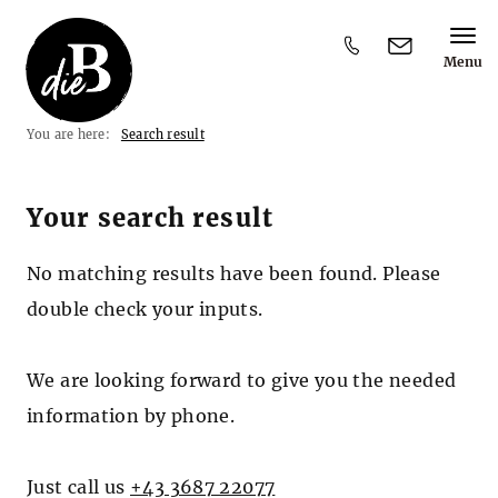
Menu
Y
You are here:
Search result
o
u
a
r
Your search result
e
h
e
No matching results have been found. Please
r
double check your inputs.
e
:
We are looking forward to give you the needed
information by phone.
Just call us
+43 3687 22077