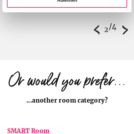
h
l
2
Or would you prefer...
...another room category?
SMART Room