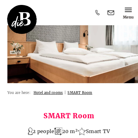
Menu
Y
You are here:
Hotel and rooms
|
SMART Room
o
u
a
r
SMART Room
e
h
e
2 people
20 m²
Smart TV
r